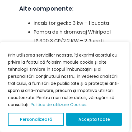
Alte componente:
Incalzitor gecko 3 kw – 1 bucata
Pompa de hidromasaj Whirlpool
LP 300 3 CP/2.2 KW – 2 Bucati
Pompa de recirculare Whirlpool
Prin utilizarea serviciilor noastre, îți exprimi acordul cu
0.35 kw – 1 Bucata
privire la faptul că folosim module cookie și alte
Ozonizare ( dezinfectare cu ozon
tehnologii similare în scopul îmbunătățirii și al
) Gecko Canada – 1 Bucata
personalizării conținutului nostru, în vederea analizării
traficului, a furnizării de publicitate și a protecției anti-
Skimmer ( sistem de filtrare ) – 2
spam și anti-malware, precum și împotriva utilizării
bucati
neautorizate. Pentru mai multe detalii, vă rugăm să
Sistem de comanda tactila
consultați
Politica de utilizare Cookies.
Gecko IN.k 300 – 1 Bucata
Personalizează
Acceptă toate
Computer control YJ Gecko – 1
bucata