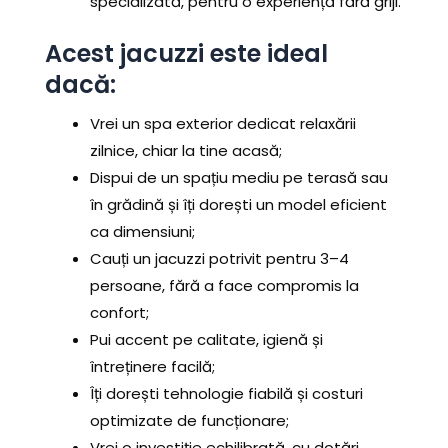
specializată, pentru o experiență fără griji.
Acest jacuzzi este ideal
dacă:
Vrei un spa exterior dedicat relaxării
zilnice, chiar la tine acasă;
Dispui de un spațiu mediu pe terasă sau
în grădină și îți dorești un model eficient
ca dimensiuni;
Cauți un jacuzzi potrivit pentru 3–4
persoane, fără a face compromis la
confort;
Pui accent pe calitate, igienă și
întreținere facilă;
Îți dorești tehnologie fiabilă și costuri
optimizate de funcționare;
Vrei o investiție echilibrată, cu dotări