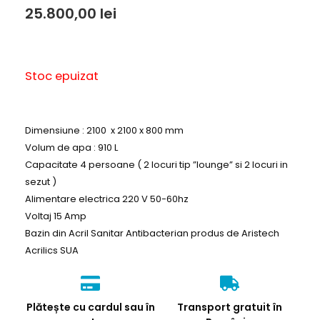
25.800,00
lei
Stoc epuizat
Dimensiune : 2100 x 2100 x 800 mm
Volum de apa : 910 L
Capacitate 4 persoane ( 2 locuri tip ”lounge” si 2 locuri in
sezut )
Alimentare electrica 220 V 50-60hz
Voltaj 15 Amp
Bazin din Acril Sanitar Antibacterian produs de Aristech
Acrilics SUA
Plătește cu cardul sau în
Transport gratuit în