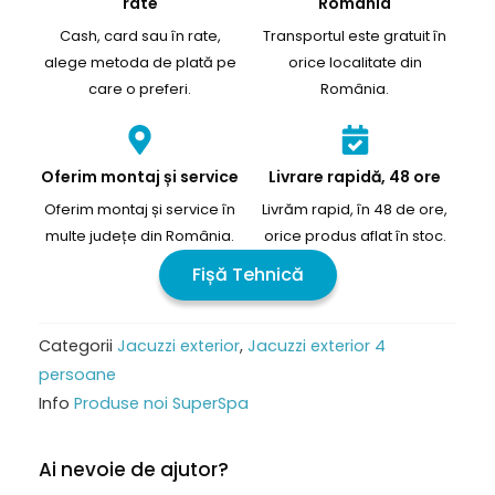
rate
România
Cash, card sau în rate,
Transportul este gratuit în
alege metoda de plată pe
orice localitate din
care o preferi.
România.
Oferim montaj și service
Livrare rapidă, 48 ore
Oferim montaj și service în
Livrăm rapid, în 48 de ore,
multe județe din România.
orice produs aflat în stoc.
Fișă Tehnică
Categorii
Jacuzzi exterior
,
Jacuzzi exterior 4
persoane
Info
Produse noi SuperSpa
Ai nevoie de ajutor?